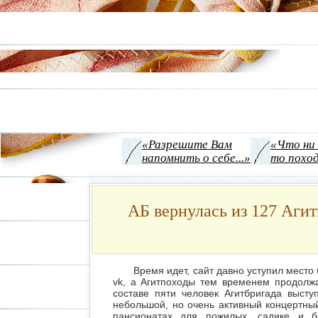
«Разрешите Вам
«Что ни
напомнить о себе...»
то поход
АБ вернулась из 127 Агит
Время идет, сайт давно уступил место
vk, а Агитпоходы тем временем продолж
составе пяти человек Агитбригада высту
небольшой, но очень активный концертный
пансионатах для пожилых, садике и б